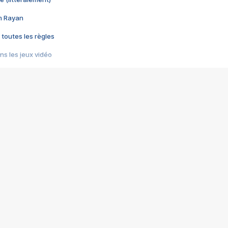
im Rayan
 toutes les règles
s les jeux vidéo
us choquant de Rockstar ? - Le scandale BULLY
e plus moche de Steam
du RÊVE tourne au CAUCHEMAR
pendant 8 heures
it… à tort
umiliés par un jeu vidéo
ire - Final Fantasy 8
ti un empire - Age of Empires
story DOFUS