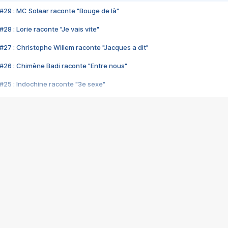
#29 : MC Solaar raconte "Bouge de là"
28 : Lorie raconte "Je vais vite"
#27 : Christophe Willem raconte "Jacques a dit"
#26 : Chimène Badi raconte "Entre nous"
#25 : Indochine raconte "3e sexe"
#24 : Zaho raconte "C'est chelou"
#23 : Patrick Bruel raconte "Au café des délices"
#22 : Kyo raconte "Le chemin"
#21 : Nolwenn Leroy raconte "Cassé"
#20 : Patrick Hernandez raconte "Born to be alive"
#19 : Lorie raconte "Près de moi"
#18 : Michael Jones raconte "A nos actes manqués" (avec Jean-Jacque