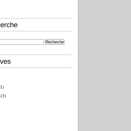
erche
ives
1)
(3)