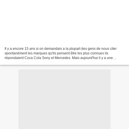
Il y a encore 15 ans si on demandais a la plupart des gens de nous citer
spontanément les marques qu'ils pensent être les plus connues ils
répondaient Coca Cola Sony et Mercedes. Mais aujourd'hui il y a une
marque qui se hisserait entre ces 3 là, je parle...