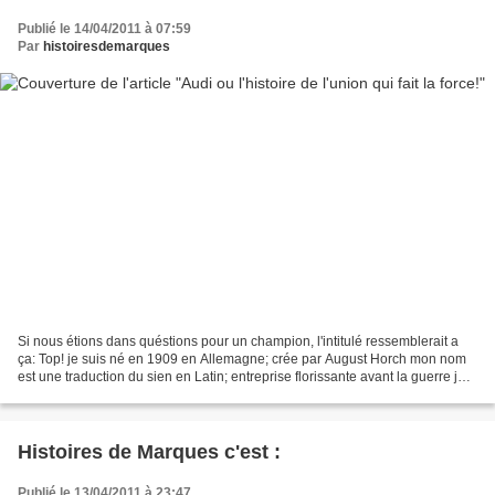
Publié le 14/04/2011 à 07:59
Par
histoiresdemarques
Si nous étions dans quéstions pour un champion, l'intitulé ressemblerait a
ça: Top! je suis né en 1909 en Allemagne; crée par August Horch mon nom
est une traduction du sien en Latin; entreprise florissante avant la guerre je
rencontre des difficultés...
Histoires de Marques c'est :
Publié le 13/04/2011 à 23:47